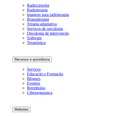
Radiocirurgia
Radioterapia
Imagens para radioterapia
Braquiterapia
Terapia adaptativa
Serviços de oncologia
Oncologia de intervenção
Software
Teranóstica
Recursos e assistência
Services
Educação e Formação
Blogues
Eventos
Reembolso
Cibersegurança
Websites