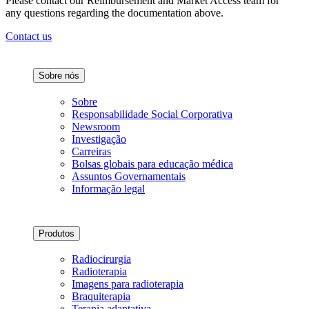
Please contact our Reimbursement and Market Access team for
any questions regarding the documentation above.
Contact us
Sobre nós
Sobre
Responsabilidade Social Corporativa
Newsroom
Investigação
Carreiras
Bolsas globais para educação médica
Assuntos Governamentais
Informação legal
Produtos
Radiocirurgia
Radioterapia
Imagens para radioterapia
Braquiterapia
Terapia adaptativa