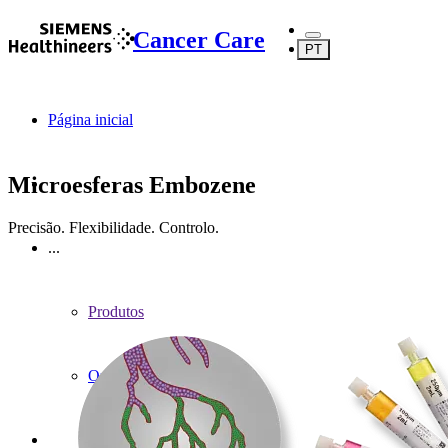
Cancer Care
PT
Página inicial
Microesferas Embozene
Precisão. Flexibilidade. Controlo.
...
Produtos
Oncologia de intervenção