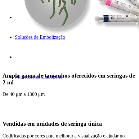
Soluções de Embolização
Ampla gama de tamanhos oferecidos em seringas de
Microesferas Embozene
2 ml
De 40 μm a 1300 μm
Vendidas em unidades de seringa única
Codificadas por cores para melhorar a visualização e ajudar no