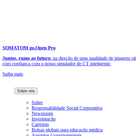
SOMATOM go.Open Pro
Juntos, rumo ao futuro:
na direção de uma qualidade de imagens ot
com confiança com o nosso simulador de CT inteligente.
Saiba mais
Sobre nós
Sobre
Responsabilidade Social Corporativa
Newsroom
Investigação
Carreiras
Bolsas globais para educação médica
Assuntos Governamentais