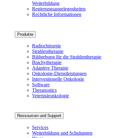
Weiterbildung
Regierungsangelegenheiten
Rechtliche Informationen
Produkte
Radiochirurgie
Strahlentherapie
Bildgebung für die Strahlentherapie
Brachytherapie
Adaptive Therapie
Onkologie-Dienstleistungen
Interventionelle Onkologie
Software
Theranostics
Veterinäronkologie
Ressourcen und Support
Services
Weiterbildung und Schulungen