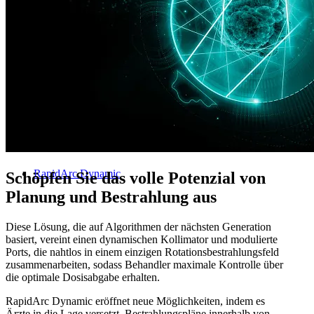
Bestrahlungsplanung
RapidArc Dynamic
Schöpfen Sie das volle Potenzial von
Planung und Bestrahlung aus
Diese Lösung, die auf Algorithmen der nächsten Generation
basiert, vereint einen dynamischen Kollimator und modulierte
Ports, die nahtlos in einem einzigen Rotationsbestrahlungsfeld
zusammenarbeiten, sodass Behandler maximale Kontrolle über
die optimale Dosisabgabe erhalten.
RapidArc Dynamic eröffnet neue Möglichkeiten, indem es
Ärzte in die Lage versetzt, Bestrahlungspläne innerhalb von