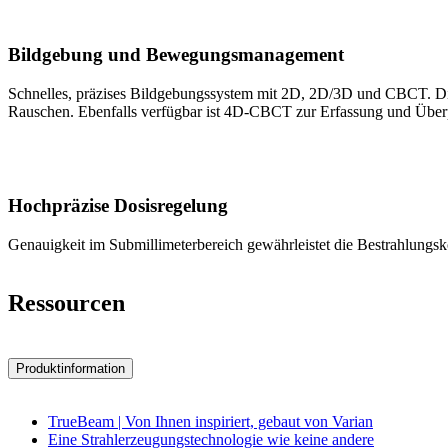
Bildgebung und Bewegungsmanagement
Schnelles, präzises Bildgebungssystem mit 2D, 2D/3D und CBCT. Die
Rauschen. Ebenfalls verfügbar ist 4D-CBCT zur Erfassung und Überp
Hochpräzise Dosisregelung
Genauigkeit im Submillimeterbereich gewährleistet die Bestrahlungsko
Ressourcen
Produktinformation
TrueBeam | Von Ihnen inspiriert, gebaut von Varian
Eine Strahlerzeugungstechnologie wie keine andere