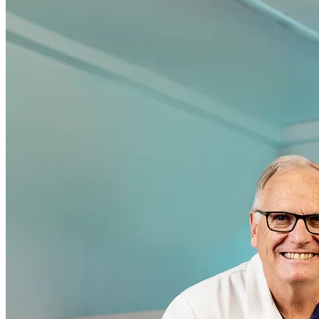
TrueBeam | Veterinäronkologie