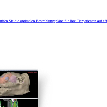
rüfen Sie die optimalen Bestrahlungspläne für Ihre Tierpatienten auf ef