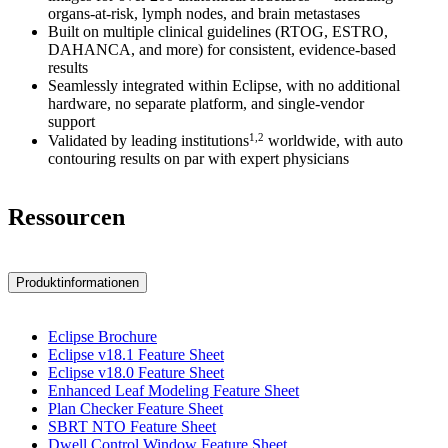
organs-at-risk, lymph nodes, and brain metastases
Built on multiple clinical guidelines (RTOG, ESTRO,
DAHANCA, and more) for consistent, evidence-based
results
Seamlessly integrated within Eclipse, with no additional
hardware, no separate platform, and single‑vendor
support
1,2
Validated by leading institutions
worldwide, with auto
contouring results on par with expert physicians
Ressourcen
Produktinformationen
Eclipse Brochure
Eclipse v18.1 Feature Sheet
Eclipse v18.0 Feature Sheet
Enhanced Leaf Modeling Feature Sheet
Plan Checker Feature Sheet
SBRT NTO Feature Sheet
Dwell Control Window Feature Sheet