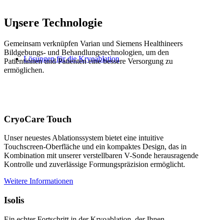
Unsere Technologie
Gemeinsam verknüpfen Varian und Siemens Healthineers
Bildgebungs- und Behandlungstechnologien, um den
Lösungen für die Kryoablation
Patientinnen und Patienten eine bessere Versorgung zu
ermöglichen.
CryoCare Touch
Unser neuestes Ablationssystem bietet eine intuitive
Touchscreen-Oberfläche und ein kompaktes Design, das in
Kombination mit unserer verstellbaren V-Sonde herausragende
Kontrolle und zuverlässige Formungspräzision ermöglicht.
Weitere Informationen
Isolis
Ein echter Fortschritt in der Kryoablation, der Ihnen