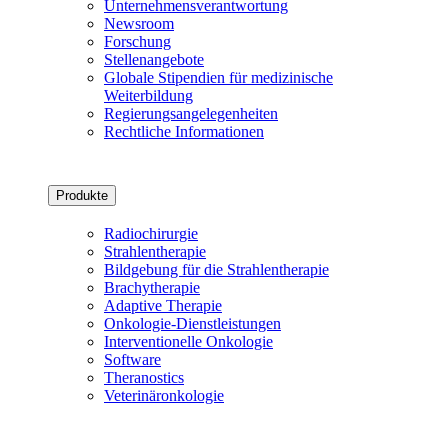
Unternehmensverantwortung
Newsroom
Forschung
Stellenangebote
Globale Stipendien für medizinische
Weiterbildung
Regierungsangelegenheiten
Rechtliche Informationen
Produkte
Radiochirurgie
Strahlentherapie
Bildgebung für die Strahlentherapie
Brachytherapie
Adaptive Therapie
Onkologie-Dienstleistungen
Interventionelle Onkologie
Software
Theranostics
Veterinäronkologie