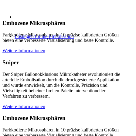
Embozene Mikrosphären
Farbkodierte Mikrosphären in 10 präzise kalibrierten Größen
Lösungen für die Embolisation
bieten eine verbesserte Visualisierung und beste Kontrolle.
Weitere Informationen
Sniper
Der Sniper Ballonokklusions-Mikrokatheter revolutioniert die
arterielle Embolisation durch die druckgesteuerte Applikation
und wurde entwickelt, um die Kontrolle, Präzision und
Vielseitigkeit bei einer breiten Palette interventioneller
Verfahren zu verbessern.
Weitere Informationen
Embozene Mikrosphären
Farbkodierte Mikrosphären in 10 präzise kalibrierten Größen
bieten eine verbesserte Visualisierung und beste Kontrolle.