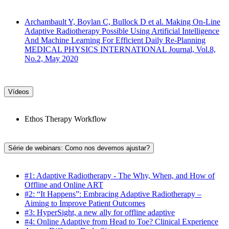
Archambault Y, Boylan C, Bullock D et al. Making On-Line
Adaptive Radiotherapy Possible Using Artificial Intelligence
And Machine Learning For Efficient Daily Re-Planning
MEDICAL PHYSICS INTERNATIONAL Journal, Vol.8,
No.2, May 2020
Vídeos
Ethos Therapy Workflow
Série de webinars: Como nos devemos ajustar?
#1: Adaptive Radiotherapy - The Why, When, and How of
Offline and Online ART
#2: “It Happens”: Embracing Adaptive Radiotherapy –
Aiming to Improve Patient Outcomes
#3: HyperSight, a new ally for offline adaptive
#4: Online Adaptive from Head to Toe? Clinical Experience