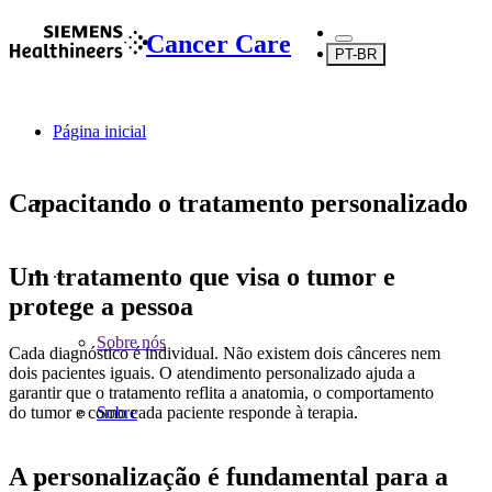
Cancer Care
PT-BR
Página inicial
Capacitando o tratamento personalizado
Um tratamento que visa o tumor e
...
protege a pessoa
Sobre nós
Cada diagnóstico é individual. Não existem dois cânceres nem
dois pacientes iguais. O atendimento personalizado ajuda a
garantir que o tratamento reflita a anatomia, o comportamento
do tumor e como cada paciente responde à terapia.
Sobre
A personalização é fundamental para a