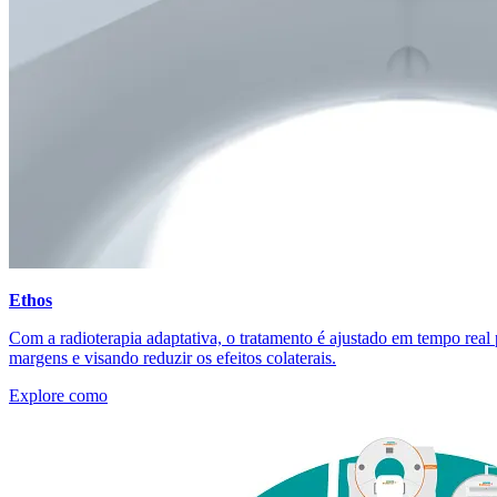
Ethos
Com a radioterapia adaptativa, o tratamento é ajustado em tempo real 
margens e visando reduzir os efeitos colaterais.
Explore como