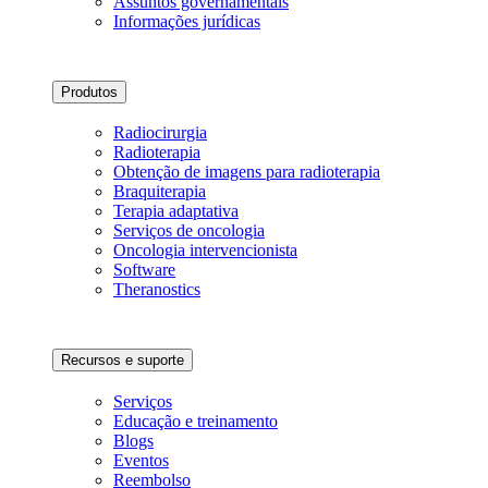
Assuntos governamentais
Informações jurídicas
Produtos
Radiocirurgia
Radioterapia
Obtenção de imagens para radioterapia
Braquiterapia
Terapia adaptativa
Serviços de oncologia
Oncologia intervencionista
Software
Theranostics
Recursos e suporte
Serviços
Educação e treinamento
Blogs
Eventos
Reembolso