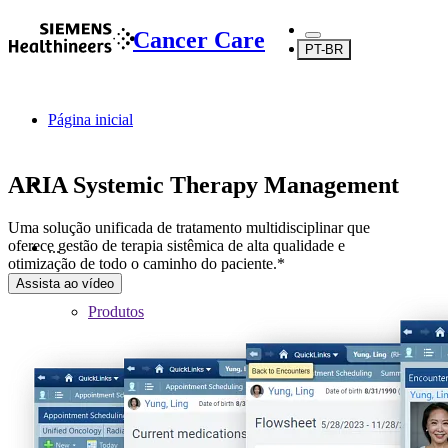
Cancer Care
PT-BR
Página inicial
ARIA Systemic Therapy Management
Uma solução unificada de tratamento multidisciplinar que
oferece gestão de terapia sistêmica de alta qualidade e
...
otimização de todo o caminho do paciente.*
Assista ao vídeo
Produtos
Software
Oncologia digital