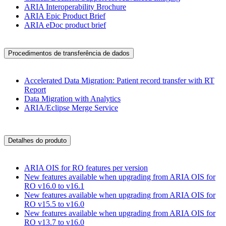
ARIA Interoperability Brochure
ARIA Epic Product Brief
ARIA eDoc product brief
Procedimentos de transferência de dados
Accelerated Data Migration: Patient record transfer with RT
Report
Data Migration with Analytics
ARIA/Eclipse Merge Service
Detalhes do produto
ARIA OIS for RO features per version
New features available when upgrading from ARIA OIS for
RO v16.0 to v16.1
New features available when upgrading from ARIA OIS for
RO v15.5 to v16.0
New features available when upgrading from ARIA OIS for
RO v13.7 to v16.0