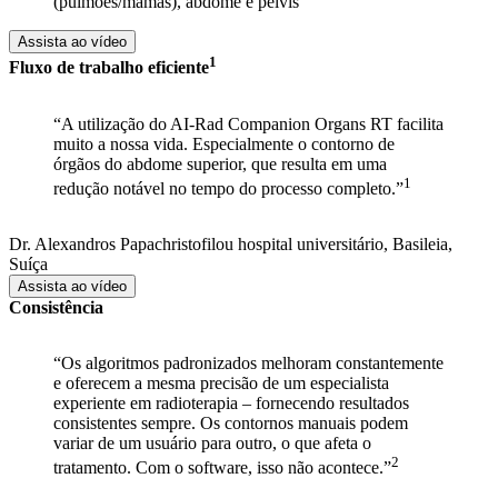
(pulmões/mamas), abdome e pélvis
Assista ao vídeo
​1
Fluxo de trabalho eficiente​
“A utilização do AI-Rad Companion Organs RT facilita
muito a nossa vida. Especialmente o contorno de
órgãos do abdome superior, que resulta em uma
1
redução notável no tempo do processo completo.”
Dr. Alexandros Papachristofilou
hospital universitário, Basileia,
Suíça
Assista ao vídeo
Consistência
“Os algoritmos padronizados melhoram constantemente
e oferecem a mesma precisão de um especialista
experiente em radioterapia – fornecendo resultados
consistentes sempre. Os contornos manuais podem
variar de um usuário para outro, o que afeta o
2
tratamento. Com o software, isso não acontece.”