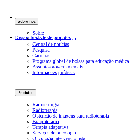
Sobre nós
Sobre
Disponibilidade de produtos
Cidadania corporativa
Central de notícias
Pesquisa
Carreiras
Programa global de bolsas para educação médica
Assuntos governamentais
Informações jurídicas
Produtos
Radiocirurgia
Radioterapia
Obtenção de imagens para radioterapia
Braquiterapia
Terapia adaptativa
Serviços de oncologia
Oncologia intervencionista