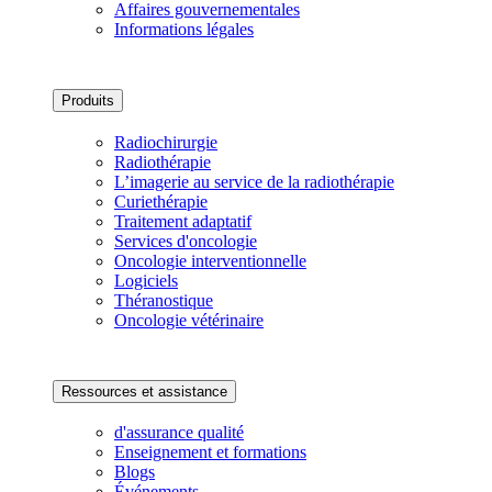
Affaires gouvernementales
Informations légales
Produits
Radiochirurgie
Radiothérapie
L’imagerie au service de la radiothérapie
Curiethérapie
Traitement adaptatif
Services d'oncologie
Oncologie interventionnelle
Logiciels
Théranostique
Oncologie vétérinaire
Ressources et assistance
d'assurance qualité
Enseignement et formations
Blogs
Événements