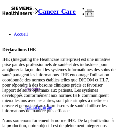
Cancer Care
FR
Accueil
Déclarations IHE
IHE (Integrating the Healthcare Enterprise) est une initiative
prise par des professionnels de santé et des industriels pour
améliorer la façon dont les systèmes informatiques des soins de
...
santé partagent les informations. IHE encourage l'utilisation
coordonnée des normes établies telles que DICOM et HL7,
pour répondre à des besoins cliniques précis et favoriser
Produits
l'apport de soins optimaux aux patients. Les systèmes
développés conformément aux normes IHE communiquent
mieux les uns avec les autres, sont plus simples à mettre en
œuvre et permettent aux fournisseurs de santé d'utiliser les
Radiochirurgie
informations de manière plus efficace.
Nous soutenons fortement la norme IHE. De la planification à
la production, notre objectif est de pleinement intégrer nos