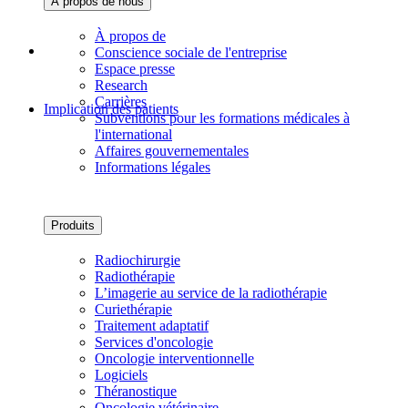
À propos de nous‌
À propos de
Conscience sociale de l'entreprise
Espace presse
Research
Carrières
Implication des patients
Subventions pour les formations médicales à
l'international
Affaires gouvernementales
Informations légales
Produits
Radiochirurgie
Radiothérapie
L’imagerie au service de la radiothérapie
Curiethérapie
Traitement adaptatif
Services d'oncologie
Oncologie interventionnelle
Logiciels
Théranostique
Oncologie vétérinaire