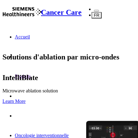
Cancer Care
FR
Accueil
Solutions d'ablation par micro-ondes
IntelliBlate
Produits
Microwave ablation solution
Learn More
Oncologie interventionnelle