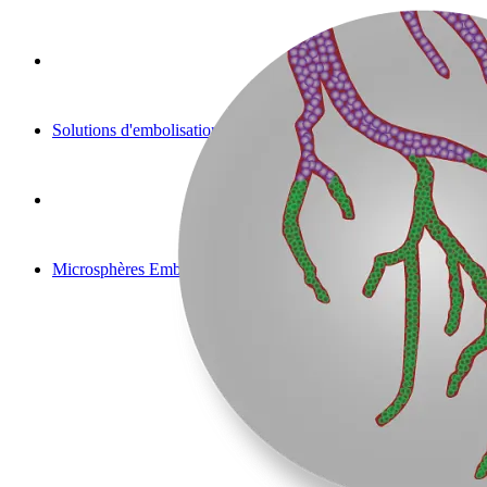
Solutions d'embolisation
Microsphères Embozene