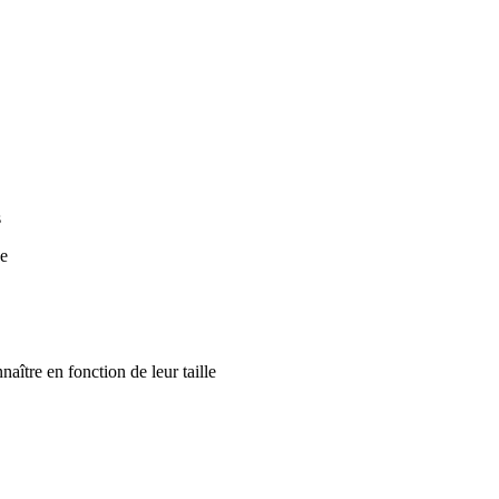
s
ée
aître en fonction de leur taille