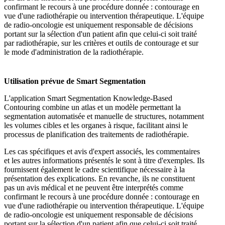
confirmant le recours à une procédure donnée : contourage en
vue d'une radiothérapie ou intervention thérapeutique. L'équipe
de radio-oncologie est uniquement responsable de décisions
portant sur la sélection d'un patient afin que celui-ci soit traité
par radiothérapie, sur les critères et outils de contourage et sur
le mode d'administration de la radiothérapie.
Utilisation prévue de Smart Segmentation
L'application Smart Segmentation Knowledge-Based
Contouring combine un atlas et un modèle permettant la
segmentation automatisée et manuelle de structures, notamment
les volumes cibles et les organes à risque, facilitant ainsi le
processus de planification des traitements de radiothérapie.
Les cas spécifiques et avis d'expert associés, les commentaires
et les autres informations présentés le sont à titre d'exemples. Ils
fournissent également le cadre scientifique nécessaire à la
présentation des explications. En revanche, ils ne constituent
pas un avis médical et ne peuvent être interprétés comme
confirmant le recours à une procédure donnée : contourage en
vue d'une radiothérapie ou intervention thérapeutique. L'équipe
de radio-oncologie est uniquement responsable de décisions
portant sur la sélection d'un patient afin que celui-ci soit traité