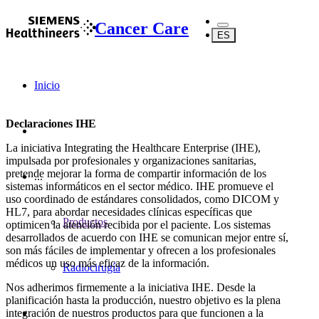
Cancer Care
ES
Inicio
Declaraciones IHE
La iniciativa Integrating the Healthcare Enterprise (IHE),
impulsada por profesionales y organizaciones sanitarias,
pretende mejorar la forma de compartir información de los
...
sistemas informáticos en el sector médico. IHE promueve el
uso coordinado de estándares consolidados, como DICOM y
HL7, para abordar necesidades clínicas específicas que
Productos
optimicen la atención recibida por el paciente. Los sistemas
desarrollados de acuerdo con IHE se comunican mejor entre sí,
son más fáciles de implementar y ofrecen a los profesionales
médicos un uso más eficaz de la información.
Radiocirugía
Nos adherimos firmemente a la iniciativa IHE. Desde la
planificación hasta la producción, nuestro objetivo es la plena
integración de nuestros productos para que funcionen a la