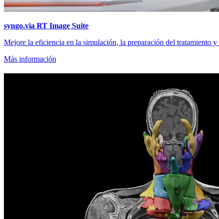
syngo.via RT Image Suite
Mejore la eficiencia en la simulación, la preparación del tratamiento y
Más información