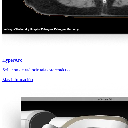
HyperArc
Solución de radiocirugía estereotáctica
Más información