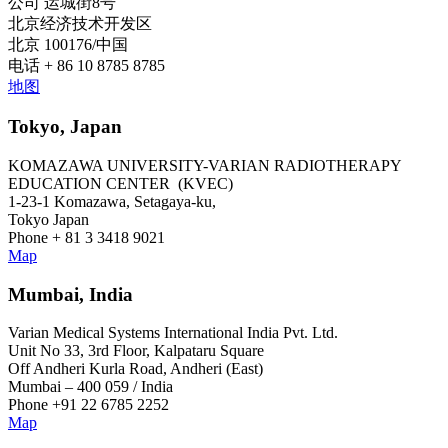
公司 运城街8号
北京经济技术开发区
北京 100176/中国
电话 + 86 10 8785 8785
地图
Tokyo, Japan
KOMAZAWA UNIVERSITY-VARIAN RADIOTHERAPY
EDUCATION CENTER (KVEC)
1-23-1 Komazawa, Setagaya-ku,
Tokyo Japan
Phone + 81 3 3418 9021
Map
Mumbai, India
Varian Medical Systems International India Pvt. Ltd.
Unit No 33, 3rd Floor, Kalpataru Square
Off Andheri Kurla Road, Andheri (East)
Mumbai – 400 059 / India
Phone +91 22 6785 2252
Map