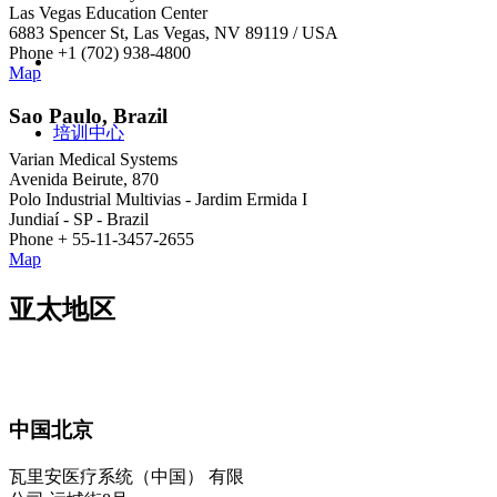
Las Vegas Education Center
6883 Spencer St, Las Vegas, NV 89119 / USA
Phone +1 (702) 938-4800
Map
Sao Paulo, Brazil
培训中心
Varian Medical Systems
Avenida Beirute, 870
Polo Industrial Multivias - Jardim Ermida I
Jundiaí - SP - Brazil
Phone + 55-11-3457-2655
Map
亚太地区
中国北京
瓦里安医疗系统（中国） 有限