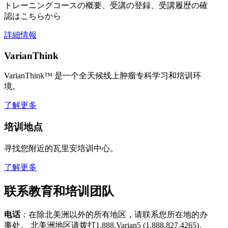
トレーニングコースの概要、受講の登録、受講履歴の確
認はこちらから
詳細情報
VarianThink
VarianThink™ 是一个全天候线上肿瘤专科学习和培训环
境。
了解更多
培训地点
寻找您附近的瓦里安培训中心。
了解更多
联系教育和培训团队
电话
：在除北美洲以外的所有地区，请联系您所在地的办
事处。 北美洲地区请拨打1.888.Varian5 (1.888.827.4265)。