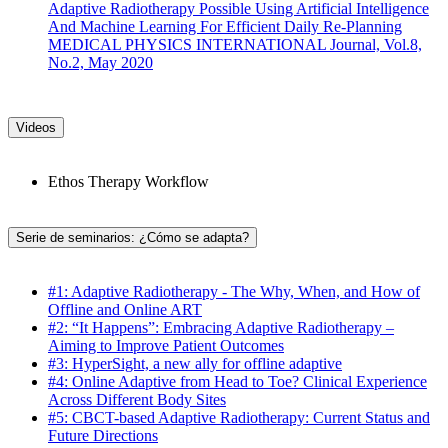
Adaptive Radiotherapy Possible Using Artificial Intelligence
And Machine Learning For Efficient Daily Re-Planning
MEDICAL PHYSICS INTERNATIONAL Journal, Vol.8,
No.2, May 2020
Videos
Ethos Therapy Workflow
Serie de seminarios: ¿Cómo se adapta?
#1: Adaptive Radiotherapy - The Why, When, and How of
Offline and Online ART
#2: “It Happens”: Embracing Adaptive Radiotherapy –
Aiming to Improve Patient Outcomes
#3: HyperSight, a new ally for offline adaptive
#4: Online Adaptive from Head to Toe? Clinical Experience
Across Different Body Sites
#5: CBCT-based Adaptive Radiotherapy: Current Status and
Future Directions