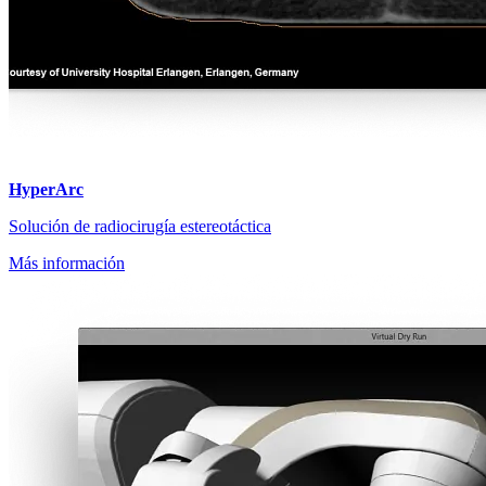
HyperArc
Solución de radiocirugía estereotáctica
Más información