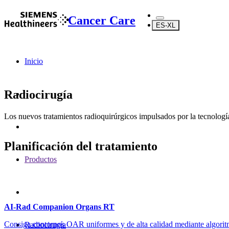
Cancer Care
ES-XL
Inicio
Radiocirugía
Los nuevos tratamientos radioquirúrgicos impulsados por la tecnologí
Planificación del tratamiento
Productos
AI-Rad Companion Organs RT
Consiga contornos OAR uniformes y de alta calidad mediante algorit
Radiocirugía