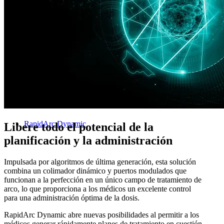
Planificación del tratamiento
RapidArc Dynamic
Libere todo el potencial de la
planificación y la administración
Impulsada por algoritmos de última generación, esta solución
combina un colimador dinámico y puertos modulados que
funcionan a la perfección en un único campo de tratamiento de
arco, lo que proporciona a los médicos un excelente control
para una administración óptima de la dosis.
RapidArc Dynamic abre nuevas posibilidades al permitir a los
médicos generar rápidamente planes de tratamiento en cuestión