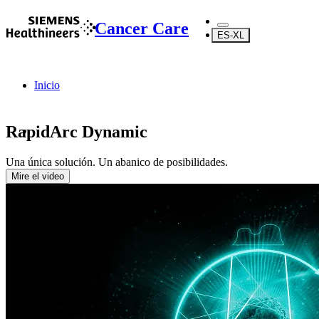
Cancer Care
ES-XL
Inicio
RapidArc Dynamic
Una única solución. Un abanico de posibilidades.
...
Mire el video
Productos
Radioterapia