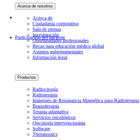
Acerca de nosotros
Acerca de
Ciudadanía corporativa
Sala de prensa
Investigación
Participación del paciente
Oportunidades profesionales
Becas para educación médica global
Asuntos gubernamentales
Información legal
Productos
Radiocirugía
Radioterapia
Imágenes de Resonancia Magnética para Radioterapia
Braquiterapia
Terapia adaptativa
Servicios oncológicos
Oncología intervencionista
Software
Theranostics