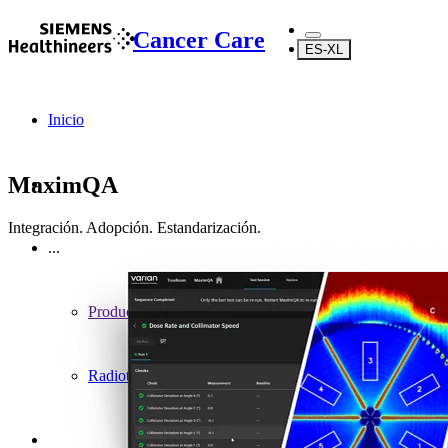
Cancer Care
ES-XL
Inicio
MaximQA
Integración. Adopción. Estandarización.
...
Productos
Radioterapia