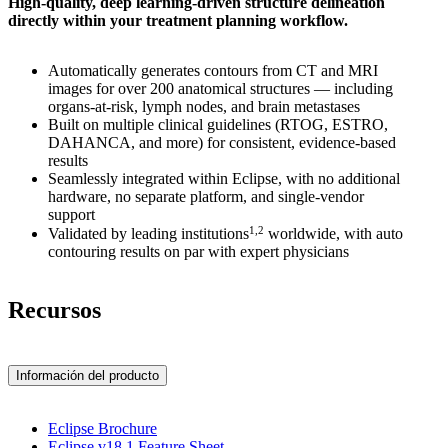
High-quality, deep learning-driven structure delineation
directly within your treatment planning workflow.
Automatically generates contours from CT and MRI
images for over 200 anatomical structures — including
organs-at-risk, lymph nodes, and brain metastases
Built on multiple clinical guidelines (RTOG, ESTRO,
DAHANCA, and more) for consistent, evidence-based
results
Seamlessly integrated within Eclipse, with no additional
hardware, no separate platform, and single‑vendor
support
1,2
Validated by leading institutions
worldwide, with auto
contouring results on par with expert physicians
Recursos
Información del producto
Eclipse Brochure
Eclipse v18.1 Feature Sheet