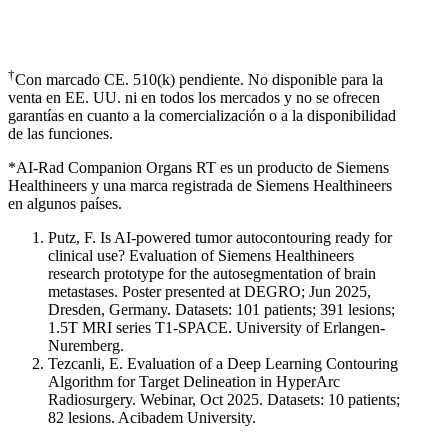
†
Con marcado CE. 510(k) pendiente. No disponible para la
venta en EE. UU. ni en todos los mercados y no se ofrecen
garantías en cuanto a la comercialización o a la disponibilidad
de las funciones.
*AI-Rad Companion Organs RT es un producto de Siemens
Healthineers y una marca registrada de Siemens Healthineers
en algunos países.
Putz, F. Is AI-powered tumor autocontouring ready for
clinical use? Evaluation of Siemens Healthineers
research prototype for the autosegmentation of brain
metastases. Poster presented at DEGRO; Jun 2025,
Dresden, Germany. Datasets: 101 patients; 391 lesions;
1.5T MRI series T1-SPACE. University of Erlangen-
Nuremberg.
Tezcanli, E. Evaluation of a Deep Learning Contouring
Algorithm for Target Delineation in HyperArc
Radiosurgery. Webinar, Oct 2025. Datasets: 10 patients;
82 lesions. Acibadem University.