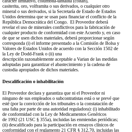
carácter limitativo, columbita-tantalita (coltán),
casiterita, oro, volframita o sus derivados, o cualquier otro
mineral o sus derivados, si la Secretaría de Estado de Estados
Unidos determina que se usan para financiar el conflicto de la
República Democrática del Congo. El Proveedor deberá
revelar el uso de minerales conflictivos para la fabricación de
cualquier producto de conformidad con este Acuerdo y, en caso
de que se usen dichos materiales, deberá proporcionar según
corresponda (i) el informe presentado a la Comisión de Bolsa y
Valores de Estados Unidos de acuerdo con la Sección 1502 de
la Ley de Dodd-Frank o (ii) una
descripción razonablemente aceptable a Varian de las medidas
adoptadas para garantizar el abastecimiento y la cadena de
custodia apropiados de dichos materiales.
Descalificación o inhabilitación
El Proveedor declara y garantiza que ni el Proveedor ni
ninguno de sus empleados o subcontratistas está o se prevé que
esté (por la convicción de los tribunales o la constatación de
una falta por parte de una autoridad reguladora): (i) inhabilitado
de conformidad con la Ley de Medicamentos Genéricos
de 1992 (21 USC § 355a), incluidas las enmiendas periódicas;
(ii) descalificado para la participación en ensayos clínicos de
conformidad con el reglamento 21 CFR § 312.70, incluidas las