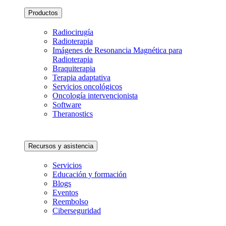
Productos
Radiocirugía
Radioterapia
Imágenes de Resonancia Magnética para
Radioterapia
Braquiterapia
Terapia adaptativa
Servicios oncológicos
Oncología intervencionista
Software
Theranostics
Recursos y asistencia
Servicios
Educación y formación
Blogs
Eventos
Reembolso
Ciberseguridad