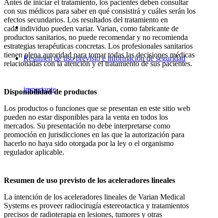
Antes de iniciar el tratamiento, los pacientes deben consultar
con sus médicos para saber en qué consistirá y cuáles serán los
efectos secundarios. Los resultados del tratamiento en
cada individuo pueden variar. Varian, como fabricante de
productos sanitarios, no puede recomendar y no recomienda
estrategias terapéuticas concretas. Los profesionales sanitarios
tienen plena autoridad para tomar todas las decisiones médicas
Resumen de uso previsto e información de seguridad
relacionadas con la atención y el tratamiento de sus pacientes.
importante
Disponibilidad de productos
Los productos o funciones que se presentan en este sitio web
pueden no estar disponibles para la venta en todos los
mercados. Su presentación no debe interpretarse como
promoción en jurisdicciones en las que la autorización para
hacerlo no haya sido otorgada por la ley o el organismo
regulador aplicable.
Resumen de uso previsto de los aceleradores lineales
La intención de los aceleradores lineales de Varian Medical
Systems es proveer radiocirugía estereotactica y tratamientos
precisos de radioterapia en lesiones, tumores y otras