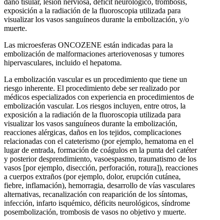
daño tisular, lesión nerviosa, déficit neurológico, trombosis,
exposición a la radiación de la fluoroscopia utilizada para
visualizar los vasos sanguíneos durante la embolización, y/o
muerte.
Las microesferas ONCOZENE están indicadas para la
embolización de malformaciones arteriovenosas y tumores
hipervasculares, incluido el hepatoma.
La embolización vascular es un procedimiento que tiene un
riesgo inherente. El procedimiento debe ser realizado por
médicos especializados con experiencia en procedimientos de
embolización vascular. Los riesgos incluyen, entre otros, la
exposición a la radiación de la fluoroscopia utilizada para
visualizar los vasos sanguíneos durante la embolización,
reacciones alérgicas, daños en los tejidos, complicaciones
relacionadas con el cateterismo (por ejemplo, hematoma en el
lugar de entrada, formación de coágulos en la punta del catéter
y posterior desprendimiento, vasoespasmo, traumatismo de los
vasos [por ejemplo, disección, perforación, rotura]), reacciones
a cuerpos extraños (por ejemplo, dolor, erupción cutánea,
fiebre, inflamación), hemorragia, desarrollo de vías vasculares
alternativas, recanalización con reaparición de los síntomas,
infección, infarto isquémico, déficits neurológicos, síndrome
posembolización, trombosis de vasos no objetivo y muerte.