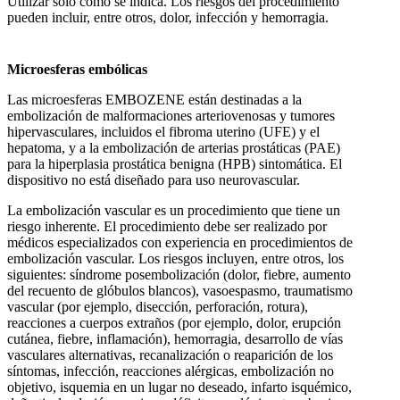
Utilizar solo como se indica. Los riesgos del procedimiento
pueden incluir, entre otros, dolor, infección y hemorragia.
Microesferas embólicas
Las microesferas EMBOZENE están destinadas a la
embolización de malformaciones arteriovenosas y tumores
hipervasculares, incluidos el fibroma uterino (UFE) y el
hepatoma, y a la embolización de arterias prostáticas (PAE)
para la hiperplasia prostática benigna (HPB) sintomática. El
dispositivo no está diseñado para uso neurovascular.
La embolización vascular es un procedimiento que tiene un
riesgo inherente. El procedimiento debe ser realizado por
médicos especializados con experiencia en procedimientos de
embolización vascular. Los riesgos incluyen, entre otros, los
siguientes: síndrome posembolización (dolor, fiebre, aumento
del recuento de glóbulos blancos), vasoespasmo, traumatismo
vascular (por ejemplo, disección, perforación, rotura),
reacciones a cuerpos extraños (por ejemplo, dolor, erupción
cutánea, fiebre, inflamación), hemorragia, desarrollo de vías
vasculares alternativas, recanalización o reaparición de los
síntomas, infección, reacciones alérgicas, embolización no
objetivo, isquemia en un lugar no deseado, infarto isquémico,