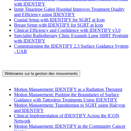
with IDENTIFY
Izmir Tinaztepe Galen Hospital Improves Treatment Quality
and Efficiency using IDENTIFY
Cranial Setup with IDENTIFY for SGRT at Icon
Breast Setup with IDENTIFY for SGRT at Icon
Clinical Efficiency and Confidence with IDENTIFY v3.0
Specialist Radiotherapy Clinic Expands Lung SBRT Program
with IDENTIFY
Commissioning the IDENTIFY 2.3 Surface Guidance System
- UAB
Webinaires sur la gestion des mouvements
Motion Management: IDENTIFY as a Radiation Therapist
Motion Management: Pushing the Boundaries of Surface
Guidance with Tattooless Treatments Using IDENTIFY
Motion Management: Transitioning to SGRT using Halcyon
and IDENTIFY
Clinical Implementation of IDENTIFY Across the ICON
Network
Motion Management: IDENTIFY in the Community Cancer