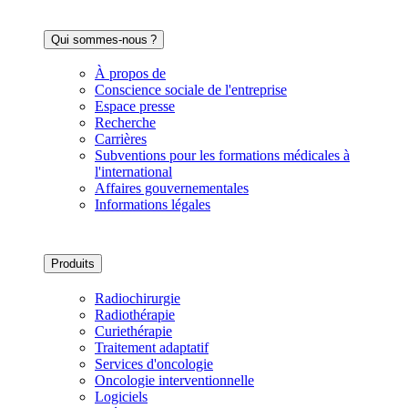
Qui sommes-nous ?
À propos de
Conscience sociale de l'entreprise
Espace presse
Recherche
Carrières
Subventions pour les formations médicales à
l'international
Affaires gouvernementales
Informations légales
Produits
Radiochirurgie
Radiothérapie
Curiethérapie
Traitement adaptatif
Services d'oncologie
Oncologie interventionnelle
Logiciels