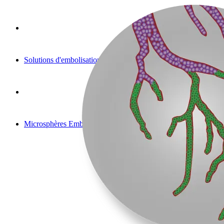
Solutions d'embolisation
Microsphères Embozene