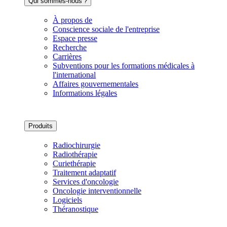
Qui sommes-nous ?
À propos de
Conscience sociale de l'entreprise
Espace presse
Recherche
Carrières
Subventions pour les formations médicales à
l'international
Affaires gouvernementales
Informations légales
Produits
Radiochirurgie
Radiothérapie
Curiethérapie
Traitement adaptatif
Services d'oncologie
Oncologie interventionnelle
Logiciels
Théranostique