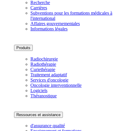
Recherche
Carrières
Subventions pour les formations médicales à
l'international
Affaires gouvernementales
Informations légales
Produits
Radiochirurgie
Radiothérapie
Curiethérapie
Traitement adaptatif
Services d'oncologie
Oncologie interventionnelle
Logiciels
Théranostique
Ressources et assistance
d'assurance qualité
Enseignement et formations