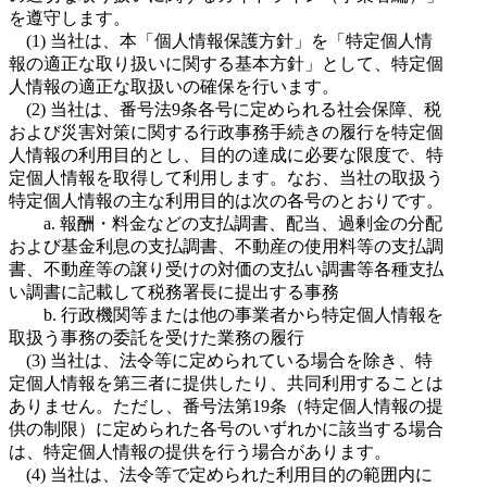
を遵守します。
(1) 当社は、本「個人情報保護方針」を「特定個人情
報の適正な取り扱いに関する基本方針」として、特定個
人情報の適正な取扱いの確保を行います。
(2) 当社は、番号法9条各号に定められる社会保障、税
および災害対策に関する行政事務手続きの履行を特定個
人情報の利用目的とし、目的の達成に必要な限度で、特
定個人情報を取得して利用します。なお、当社の取扱う
特定個人情報の主な利用目的は次の各号のとおりです。
a. 報酬・料金などの支払調書、配当、過剰金の分配
および基金利息の支払調書、不動産の使用料等の支払調
書、不動産等の譲り受けの対価の支払い調書等各種支払
い調書に記載して税務署長に提出する事務
b. 行政機関等または他の事業者から特定個人情報を
取扱う事務の委託を受けた業務の履行
(3) 当社は、法令等に定められている場合を除き、特
定個人情報を第三者に提供したり、共同利用することは
ありません。ただし、番号法第19条（特定個人情報の提
供の制限）に定められた各号のいずれかに該当する場合
は、特定個人情報の提供を行う場合があります。
(4) 当社は、法令等で定められた利用目的の範囲内に