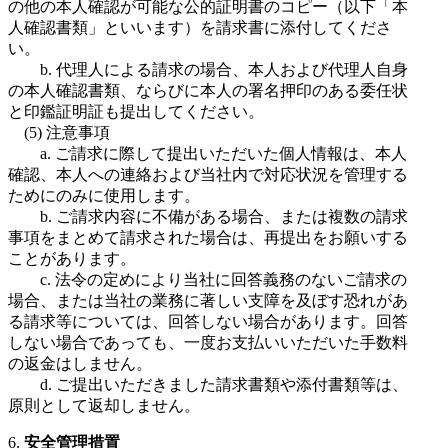
の他の本人確認が可能な公的証明書のコピー（以下「本
人確認書類」といいます）を請求書に添付してくださ
い。
b. 代理人による請求の場合、本人および代理人自身
の本人確認書類、ならびに本人の署名押印のある委任状
と印鑑証明証も提出してください。
(5) 注意事項
a. ご請求に際して提出いただいた個人情報は、本人
確認、本人への連絡および当社内で対応状況を管理する
ためにのみに使用します。
b. ご請求内容に不備がある場合、または複数の請求
事項をまとめて請求された場合は、再提出をお願いする
ことがあります。
c. 法令の定めにより当社に回答義務のないご請求の
場合、または当社の業務に著しい支障を及ぼす恐れがあ
る請求等については、回答しない場合があります。回答
しない場合であっても、一度お支払いいただいた手数料
の返金はしません。
d. ご提出いただきました請求書類や添付書類等は、
原則として返却しません。
6.
安全管理措置