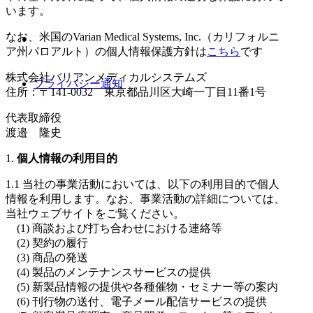
います。
なお、米国のVarian Medical Systems, Inc.（カリフォルニ
ア州パロアルト）の個人情報保護方針は
こちら
です
株式会社バリアンメディカルシステムズ
プライバシー通知
住所：〒141-0032 東京都品川区大崎一丁目11番1号
代表取締役
渡邉 隆史
1.
個人情報の利用目的
1.1 当社の事業活動においては、以下の利用目的で個人
情報を利用します。なお、事業活動の詳細については、
当社ウェブサイトをご覧ください。
(1) 商談および打ち合わせにおける連絡等
(2) 契約の履行
(3) 商品の発送
(4) 製品のメンテナンスサービスの提供
(5) 新製品情報の提供や各種催物・セミナー等の案内
(6) 刊行物の送付、電子メール配信サービスの提供