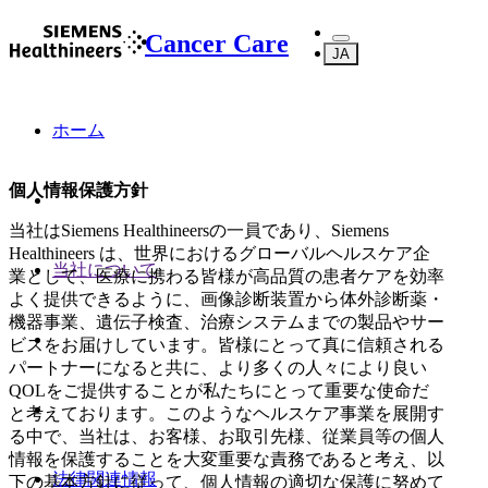
Cancer Care
JA
ホーム
個人情報保護方針
当社はSiemens Healthineersの一員であり、Siemens
Healthineers は、世界におけるグローバルヘルスケア企
当社について
業として、医療に携わる皆様が高品質の患者ケアを効率
よく提供できるように、画像診断装置から体外診断薬・
機器事業、遺伝子検査、治療システムまでの製品やサー
ビスをお届けしています。皆様にとって真に信頼される
パートナーになると共に、より多くの人々により良い
QOLをご提供することが私たちにとって重要な使命だ
と考えております。このようなヘルスケア事業を展開す
る中で、当社は、お客様、お取引先様、従業員等の個人
情報を保護することを大変重要な責務であると考え、以
法律関連情報
下の基本方針に従って、個人情報の適切な保護に努めて