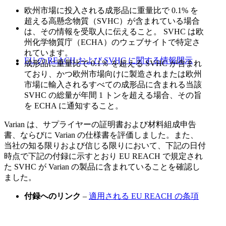
欧州市場に投入される成形品に重量比で 0.1% を
超える高懸念物質（SVHC）が含まれている場合
は、その情報を受取人に伝えること。 SVHC は欧
州化学物質庁（ECHA）のウェブサイトで特定さ
れています。
EU の REACH および SVHC に関する情報開示
成形品に重量比で 0.1％ を超える SVHC が含まれ
ており、かつ欧州市場向けに製造されまたは欧州
市場に輸入されるすべての成形品に含まれる当該
SVHC の総量が年間 1 トンを超える場合、その旨
を ECHA に通知すること。
Varian は、サプライヤーの証明書および材料組成申告
書、ならびに Varian の仕様書を評価しました。また、
当社の知る限りおよび信じる限りにおいて、下記の日付
時点で下記の付録に示すとおり EU REACH で規定され
た SVHC が Varian の製品に含まれていることを確認し
ました。
付録へのリンク
–
適用される EU REACH の条項