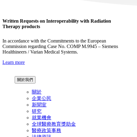
Written Requests on Interoperability with Radiation
Therapy products
In accordance with the Commitments to the European
Commission regarding Case No. COMP M.9945 – Siemens
Healthineers / Varian Medical Systems.
Learn more
關於我們
關於
企業公民
新聞室
研究
就業機會
全球醫療教育獎助金
醫療政策事務
法律資訊