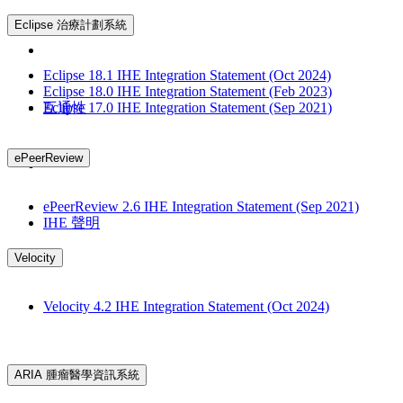
Eclipse 治療計劃系統
Eclipse 18.1 IHE Integration Statement (Oct 2024)
Eclipse 18.0 IHE Integration Statement (Feb 2023)
Eclipse 17.0 IHE Integration Statement (Sep 2021)
互通性
ePeerReview
ePeerReview 2.6 IHE Integration Statement (Sep 2021)
IHE 聲明
Velocity
Velocity 4.2 IHE Integration Statement (Oct 2024)
ARIA 腫瘤醫學資訊系統