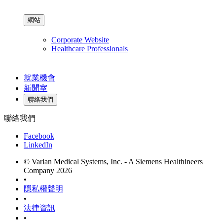
網站
Corporate Website
Healthcare Professionals
就業機會
新聞室
聯絡我們
聯絡我們
Facebook
LinkedIn
© Varian Medical Systems, Inc. - A Siemens Healthineers
Company 2026
•
隱私權聲明
•
法律資訊
•