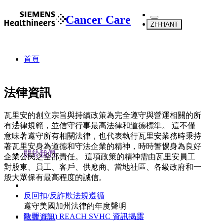
Cancer Care
ZH-HANT
首頁
法律資訊
瓦里安的創立宗旨與持續政策為完全遵守與營運相關的所
有法律規範，並信守行事最高法律和道德標準。 這不僅
意味著遵守所有相關法律，也代表執行瓦里安業務時秉持
著瓦里安身為道德和守法企業的精神，時時警惕身為良好
關於我們
企業公民之全部責任。 這項政策的精神需由瓦里安員工
對股東、員工、客戶、供應商、當地社區、各級政府和一
般大眾保有最高程度的誠信。
反回扣/反詐欺法規遵循
遵守美國加州法律的年度聲明
歐盟 (EU) REACH SVHC 資訊揭露
法律資訊