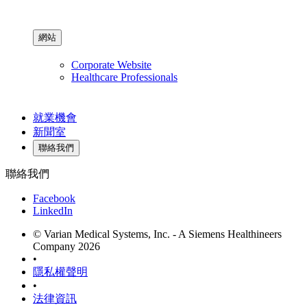
網站
Corporate Website
Healthcare Professionals
就業機會
新聞室
聯絡我們
聯絡我們
Facebook
LinkedIn
© Varian Medical Systems, Inc. - A Siemens Healthineers
Company 2026
•
隱私權聲明
•
法律資訊