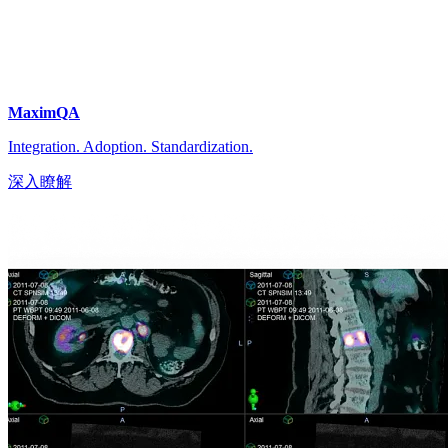
MaximQA
Integration. Adoption. Standardization.
深入瞭解